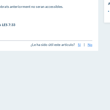
A
brats anteriorment no seran accessibles.
 LES 7:33
¿Le ha sido útil este artículo?
Sí
|
No