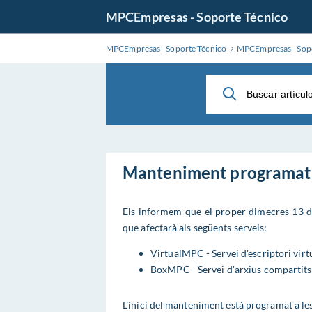
Ir
MPCEmpresas - Soporte Técnico
al
contenido
MPCEmpresas - Soporte Técnico
MPCEmpresas - Sopo
principal
Manteniment programat
Els informem que el proper dimecres 13 
que afectarà als següents serveis:
VirtualMPC - Servei d'escriptori virtu
BoxMPC - Servei d'arxius compartits 
L'inici del manteniment està programat a le