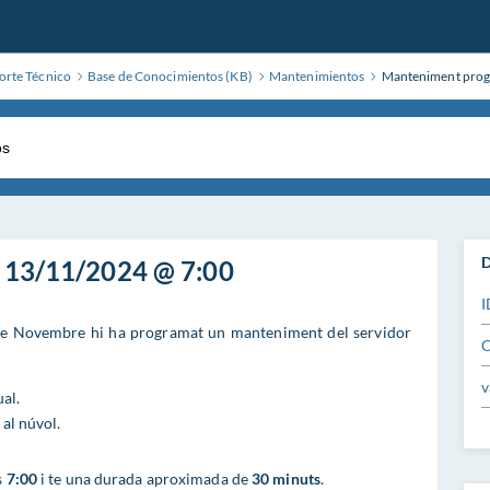
rte Técnico
Base de Conocimientos (KB)
Mantenimientos
Manteniment prog
D
 13/11/2024 @ 7:00
I
de Novembre hi ha programat un manteniment del servidor
C
v
al.
al núvol.
s
7:00
i te una durada aproximada de
30 minuts
.